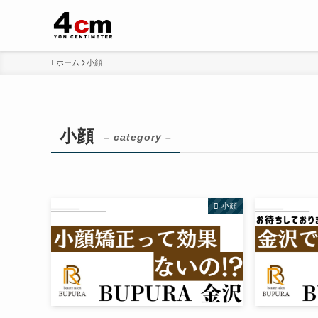
ホーム
小顔
小顔
– category –
小顔