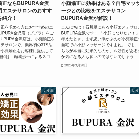
正ならBUPURA金沢
小顔矯正に効果はある？自宅マッ
門エステサロンのおすす
ージとの比較をエステサロン
を紹介！
BUPURA金沢が解説！
矯正を求める方におすすめのエ
こんにちは！石川県にある小顔エステサロ
UPURA金沢店（ブプラ）をご
BUPURA金沢です！ 「小顔になりたい！
BUPURA金沢店は、小顔矯正を
考えたとき、まず思い浮かぶのが小顔矯正
テサロンで、業界初の3TS法
自宅での小顔マッサージですよね。 でも
骨小顔矯正をお客様に提供して
ちらが本当に効果的なのか、即効性がある
施術は、顔成形士によるスゴ
か気になる人も多いのではないでしょう...
2025年3月20日
小顔