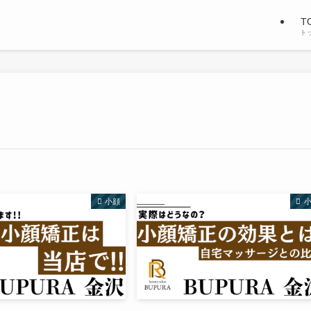
T
ト
小顔