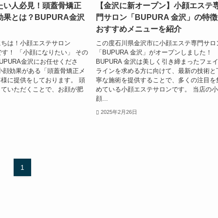
たい人必見！頭蓋骨矯正
【金沢に新オープン】小顔エステ
果とは？BUPURA金沢
門サロン「BUPURA 金沢」の特
おすすめメニューを紹介
にちは！小顔エステサロン
この度石川県金沢市に小顔エステ専門サロ
沢です！ 「小顔になりたい」 その
「BUPURA 金沢」がオープンしました！
UPURA金沢にお任せくださ
BUPURA 金沢は美しく引き締まったフェ
小顔効果がある「頭蓋骨矯正メ
ラインを求める方に向けて、最新の技術と
様に提供をしております。 頭
寧な施術を提供することで、多くの注目を
っていただくことで、お顔が肥
めている小顔エステサロンです。 当店の
顔...
2025年2月26日
1