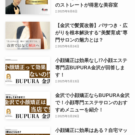
のストレートが得意な美容室
2025年9月6日
【金沢で髪質改善】パサつき・広
がりを根本解決する“美髪育成”専
門サロンの魅力とは？
2025年6月24日
小顔矯正は効果なし!?小顔エステ
専門店BUPURA金沢が回答しま
す！
2025年5月13日
金沢で小顔矯正ならBUPURA金沢
で！小顔専門エステサロンのおす
すめメニューを紹介！
2025年3月29日
小顔矯正に効果はある？自宅マッ