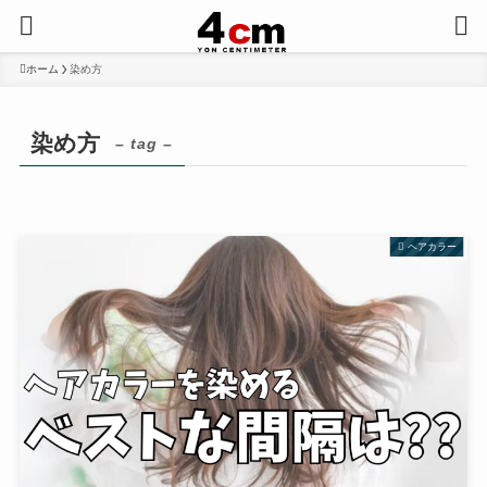
ホーム
染め方
染め方
– tag –
ヘアカラー