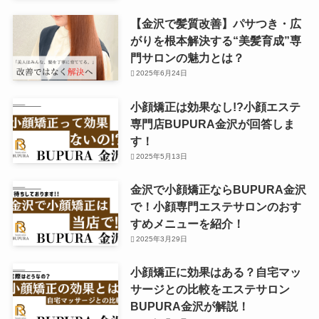
【金沢で髪質改善】パサつき・広
がりを根本解決する“美髪育成”専
門サロンの魅力とは？
2025年6月24日
小顔矯正は効果なし!?小顔エステ
専門店BUPURA金沢が回答しま
す！
2025年5月13日
金沢で小顔矯正ならBUPURA金沢
で！小顔専門エステサロンのおす
すめメニューを紹介！
2025年3月29日
小顔矯正に効果はある？自宅マッ
サージとの比較をエステサロン
BUPURA金沢が解説！