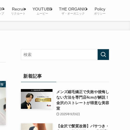
OP
Recruit
YOUTUBE
THE ORGANIC
Policy
ップ
リクルート
ムービー
ザ・オーガニック
ポリシー
新着記事
情報
メンズ縮毛矯正で失敗や後悔し
ない方法を専門店4cmが解説！
金沢のストレートが得意な美容
室
2025年9月6日
【金沢で髪質改善】パサつき・