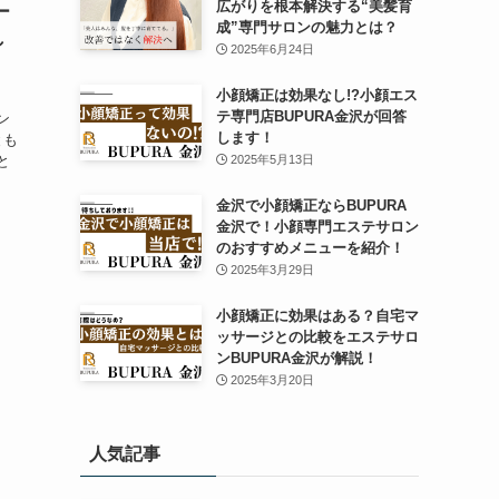
広がりを根本解決する“美髪育
ー
成”専門サロンの魅力とは？
し
2025年6月24日
小顔矯正は効果なし!?小顔エス
テ専門店BUPURA金沢が回答
ン
します！
とも
と
2025年5月13日
金沢で小顔矯正ならBUPURA
金沢で！小顔専門エステサロン
のおすすめメニューを紹介！
2025年3月29日
小顔矯正に効果はある？自宅マ
ッサージとの比較をエステサロ
ンBUPURA金沢が解説！
2025年3月20日
人気記事