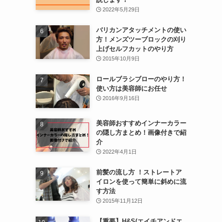
2022年5月29日
バリカンアタッチメントの使い
方！メンズツーブロックの刈り
上げセルフカットのやり方
2015年10月9日
ロールブラシブローのやり方！
使い方は美容師にお任せ
2016年9月16日
美容師おすすめインナーカラー
の隠し方まとめ！画像付きで紹
介
2022年4月1日
前髪の流し方 ！ストレートア
イロンを使って簡単に斜めに流
す方法
2015年11月12日
【重要】H&S(エイチアンドエ