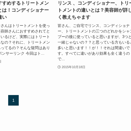
すすめするトリートメン
リンス 、コンディショナー、トリ
とは！コンディショナー
トメントの違いとは？美容師が詳
違い
く教えちゃます
なさんはトリートメントを使っ
皆さん、ご自宅でリンス、コンディショナ
美容師さんにおすすめされてと
ー、トリートメントの三つのどれかをシャ
ているけど、実際にはトリート
プーの後に使っていると思いますが、3つ
んなの？それに、トリートメン
一緒じゃないの？？と思っている方もいる
あってるの？そんな疑問はあり
多いと思います！！が！！それは間違いで
ンサーリンク 今回はト...
す。すべてに違いがあり効果も全く違うの
で...
日
2015年10月18日
1