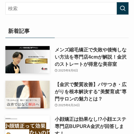
新着記事
メンズ縮毛矯正で失敗や後悔しな
い方法を専門店4cmが解説！金沢
のストレートが得意な美容室
2025年9月6日
【金沢で髪質改善】パサつき・広
がりを根本解決する“美髪育成”専
門サロンの魅力とは？
2025年6月24日
小顔矯正は効果なし!?小顔エステ
専門店BUPURA金沢が回答しま
す！