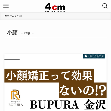
ホーム
小顔
小顔
– tag –
小顔になる方法