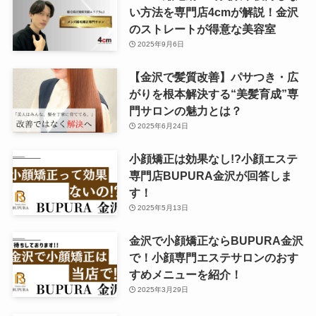
い方法を専門店4cmが解説！金沢
のストレートが得意な美容室
2025年9月6日
【金沢で髪質改善】パサつき・広
がりを根本解決する“美髪育成”専
門サロンの魅力とは？
2025年6月24日
小顔矯正は効果なし!?小顔エステ
専門店BUPURA金沢が回答しま
す！
2025年5月13日
金沢で小顔矯正ならBUPURA金沢
で！小顔専門エステサロンのおす
すめメニューを紹介！
2025年3月29日