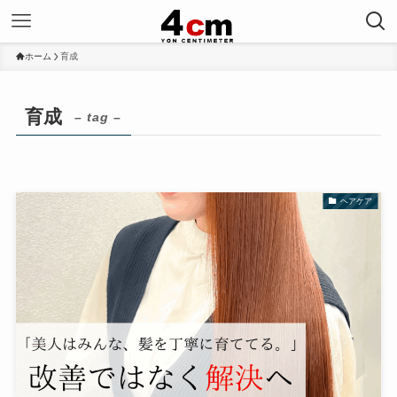
ホーム
育成
育成
– tag –
ヘアケア