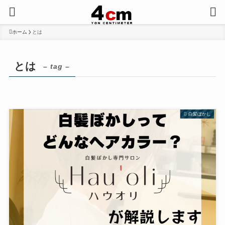
ホーム
とは
とは
– tag –
白髪ぼかし