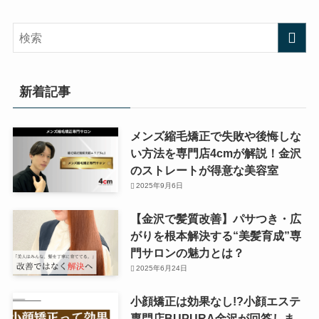
新着記事
メンズ縮毛矯正で失敗や後悔しな
い方法を専門店4cmが解説！金沢
のストレートが得意な美容室
2025年9月6日
【金沢で髪質改善】パサつき・広
がりを根本解決する“美髪育成”専
門サロンの魅力とは？
2025年6月24日
小顔矯正は効果なし!?小顔エステ
専門店BUPURA金沢が回答しま