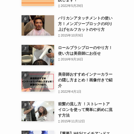
2022年5月29日
バリカンアタッチメントの使い
方！メンズツーブロックの刈り
上げセルフカットのやり方
2015年10月9日
ロールブラシブローのやり方！
使い方は美容師にお任せ
2016年9月16日
美容師おすすめインナーカラー
の隠し方まとめ！画像付きで紹
介
2022年4月1日
前髪の流し方 ！ストレートア
イロンを使って簡単に斜めに流
す方法
2015年11月12日
【重要】H&S(エイチアンドエ