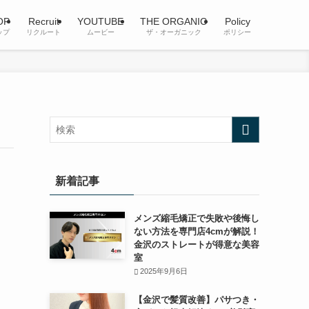
OP
Recruit
YOUTUBE
THE ORGANIC
Policy
ップ
リクルート
ムービー
ザ・オーガニック
ポリシー
新着記事
メンズ縮毛矯正で失敗や後悔し
ない方法を専門店4cmが解説！
金沢のストレートが得意な美容
室
2025年9月6日
【金沢で髪質改善】パサつき・