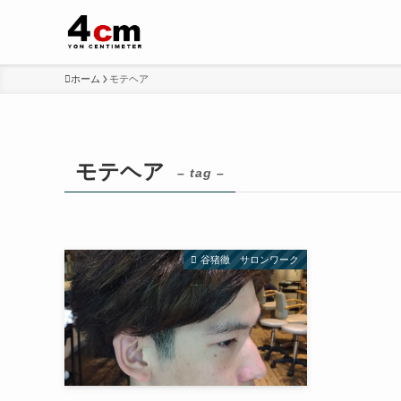
ホーム
モテヘア
モテヘア
– tag –
谷猪徹 サロンワーク