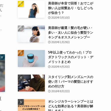
美容師が本音で回答！おでこが
ただ
狭い人は前髪あり・なしどっち
ん
が似合う？
は、
2020年3月10日
り
美容師が厳選！髪の毛が硬い・
.
多い・太い人に似合う髪型ラン
キング＆オススメシャンプー
2020年1月29日
5年以上使ってわかった！プロ
ダクトワックスのメリット・デ
方法
メリットまとめ
2020年4月20日
スタイリング剤メンズムースの
使い方！パーマの髪型におすす
めの付け方
2016年8月22日
豆
オレンジカラーシャンプーとは
どんな効果がある？美容師が解
説します！