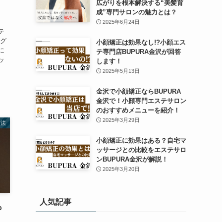
広がりを根本解決する“美髪育
！
成”専門サロンの魅力とは？
2025年6月24日
テ
 グ
小顔矯正は効果なし!?小顔エス
に
テ専門店BUPURA金沢が回答
ッ
します！
2025年5月13日
金沢で小顔矯正ならBUPURA
金沢で！小顔専門エステサロン
のおすすめメニューを紹介！
2025年3月29日
方法
小顔矯正に効果はある？自宅マ
ッサージとの比較をエステサロ
ンBUPURA金沢が解説！
2025年3月20日
人気記事
も