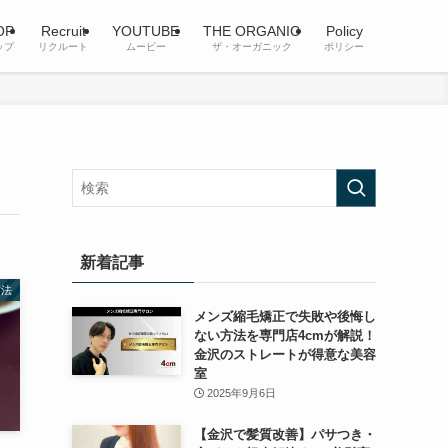
OP
Recruit
YOUTUBE
THE ORGANIC
Policy
ップ
リクルート
ムービー
ザ・オーガニック
ポリシー
新着記事
方法
メンズ縮毛矯正で失敗や後悔し
ない方法を専門店4cmが解説！
金沢のストレートが得意な美容
室
2025年9月6日
【金沢で髪質改善】パサつき・