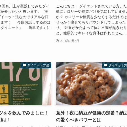
今回も川上が実践してみたダイ
こんにちは！ ダイエットされている方、
ご紹介したいと思います。 実
単にカロリーや糖質だけを気にしていませ
ダイエット法なのでリアルな口
か？ カロリーや糖質を少なくするだけで
します！ 今回お話しするのは
せっかく痩せてもリバウンドしてしまった
浴ダイエット」 簡単ですぐに
り、 栄養がかたよって体に不調が起きた
と、健康的でキレイな身体は作れません。..
2016年9月8日
ダイエット方法
ダイエット
ッツをを飲んでみました！
意外！夜に納豆が健康の定番？納
用は！
の驚くべきパワーとは