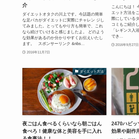
介
こんにちは！ 
エット方法を
ダイエットオタクの川上です。今話題の簡単
際にしている
な足パカがダイエットに実際にチャレン ジし
コミもご紹介
てみました。とってもやり方も簡単で、これ
「レギンス入
なら続けていけると感じましたよ。 どのよう
でき...
な効果があるのか分かりやすくお伝えいたし
ます。 スポンサーリンク &nbs...
2016年9月27日
2016年11月7日
ダイエット方法
夜ごはん食べるくらいなら朝ごはん
2470ハビ
食べろ！健康な体と美容を手に入れ
効果や副作
る食事法！！