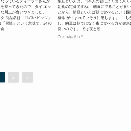
になっているディーラーさんが
納豆といえば、日本人の朝によく出て来く
を持ってきたので、ダイ エッ
朝食の定番ですね。 朝食にでることが多
きな川上が食いつきました。
とから、納豆といえば朝に食べるという固
ク 商品名は「2470ハビッツ」
概念 が生まれていそうに感じます。 し
習慣」という意味で、2470
し、納豆は朝ではなく夜に食べる方が健康
...
良いのです。 では夜と朝...
2016年7月11日
1
2
3