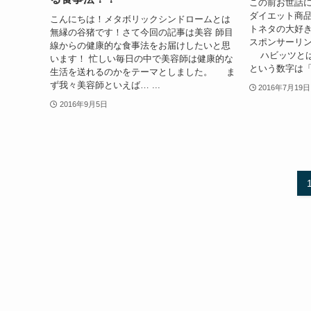
この前お世話
ダイエット商品
こんにちは！メタボリックシンドロームとは
トネタの大好
無縁の谷猪です！さて今回の記事は美容 師目
スポンサーリン
線からの健康的な食事法をお届けしたいと思
ハビッツとは「
います！ 忙しい毎日の中で美容師は健康的な
という数字は「食
生活を送れるのかをテーマとしました。 ま
ず我々美容師といえば… ...
2016年7月19日
2016年9月5日