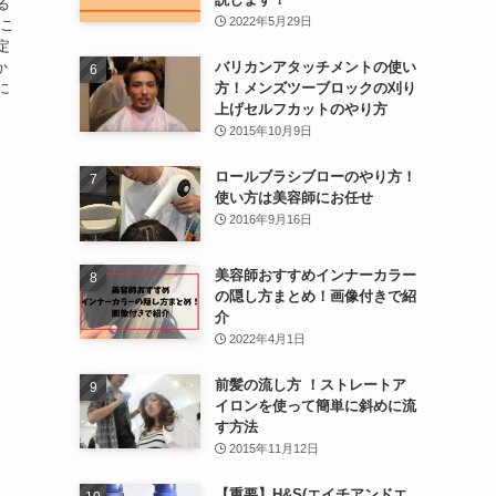
る
2022年5月29日
いこ
定
か
バリカンアタッチメントの使い
に
方！メンズツーブロックの刈り
上げセルフカットのやり方
2015年10月9日
ロールブラシブローのやり方！
使い方は美容師にお任せ
2016年9月16日
美容師おすすめインナーカラー
の隠し方まとめ！画像付きで紹
介
2022年4月1日
前髪の流し方 ！ストレートア
イロンを使って簡単に斜めに流
す方法
2015年11月12日
【重要】H&S(エイチアンドエ