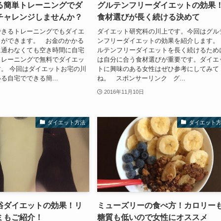
る簡単トレーニングでダ
グルテンフリーダイエットの効果
チャレンジしませんか？
食材選びが長く続ける決めて
できるトレーニングでもダイエ
ダイエット研究科の川上です。今回はグル
とができます。 お金のかかる
ンフリーダイエットの効果を紹介します。
に通わなくても空き時間に自宅
ルテンフリーダイエットを長く続けるため
トレーニングで無料でダイエッ
は自分に合う食材選びが重要です。ダイエ
。 今回はダイエットお宅の川
トに興味のある女性はぜひ参考にしてみて
る自宅でできる簡...
ね。 スポンサーリンク グ...
2016年11月10日
ダイエット方法
ダイエット
浴ダイエットの効果！リ
ミューズリーの食べ方！カロリー
ミもご紹介！
糖質も低いので女性にオススメ