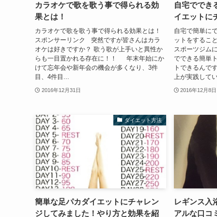
カラオケで歌を歌う事で得られる効
自宅ででき
果とは！
イエットに
カラオケで歌を歌う事で得られる効果とは！
自宅で簡単に
スポンサーリンク 突然ですが皆さんはカラ
ットをするこ
オケは好きですか？ 歌う歌が上手いと異性か
スポーツジム
らも一目置かれる存在に！！ 年末年始にか
でできる簡単
けて忘年会や新年会の機会が多くなり、3件
トできるんです
目、4件目...
上が実践してい
2016年12月31日
2016年12月8日
ダイエット方法
簡単な足パカダイエットにチャレン
レギンス入
ジしてみました！やり方と効果を紹
アルな口コ