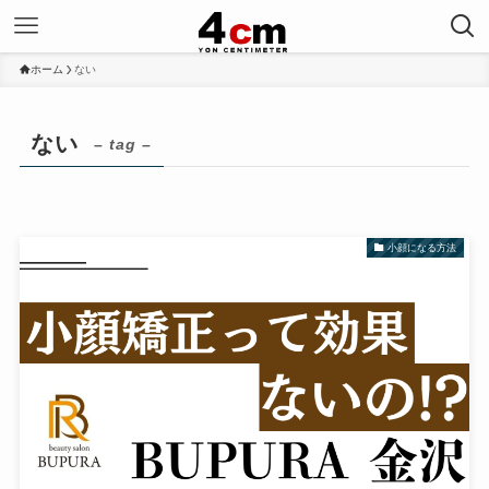
ホーム
ない
ない
– tag –
小顔になる方法