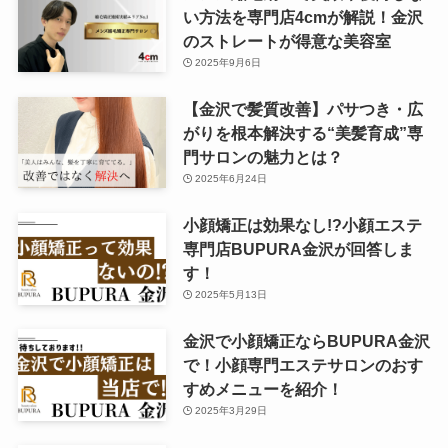
い方法を専門店4cmが解説！金沢
のストレートが得意な美容室
2025年9月6日
【金沢で髪質改善】パサつき・広
がりを根本解決する“美髪育成”専
門サロンの魅力とは？
2025年6月24日
小顔矯正は効果なし!?小顔エステ
専門店BUPURA金沢が回答しま
す！
2025年5月13日
金沢で小顔矯正ならBUPURA金沢
で！小顔専門エステサロンのおす
すめメニューを紹介！
2025年3月29日