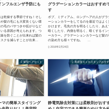
インフルエンザ予防にも
グラデーションカラーはおすすめ
す
冬は乾燥する季節ですね！そし
ボブ、ミディアム、ロングヘアの人がグラ
肌や髪の毛にも大変良くない環
ーションカラーをしてるのを最近ではよく
髪の毛のパサつきや拡がりなど
かけます。毛先の方を明るくしたり、あえ
ている原因が考えられます。つ
暗くしたり、内側を明るく、暗くするイン
乾燥を防ぐことが出来れば髪の
ーカラー。グラデーションカラーなど髪の
スクを減らすことが出来...
の染め方も様々ですね。 ...
2016年2月24日
髪型ヘアセット
美容室４ｃｍスタッフおす
ーマの簡単スタイリング
静電気除去対策には柔軟剤がおす
を先取りだ！！美容院
め！自宅でできる簡単なやり方を