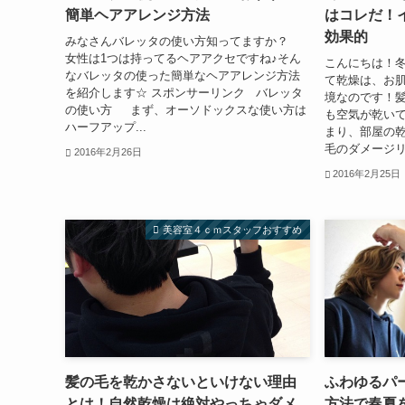
簡単ヘアアレンジ方法
はコレだ！
効果的
みなさんバレッタの使い方知ってますか？
女性は1つは持ってるヘアアクセですね♪そん
こんにちは！
なバレッタの使った簡単なヘアアレンジ方法
て乾燥は、お
を紹介します☆ スポンサーリンク バレッタ
境なのです！
の使い方 まず、オーソドックスな使い方は
も空気が乾い
ハーフアップ...
まり、部屋の
毛のダメージリ
2016年2月26日
2016年2月25日
美容室４ｃｍスタッフおすすめ
髪の毛を乾かさないといけない理由
ふわゆるパ
とは！自然乾燥は絶対やっちゃダメ
方法で春夏