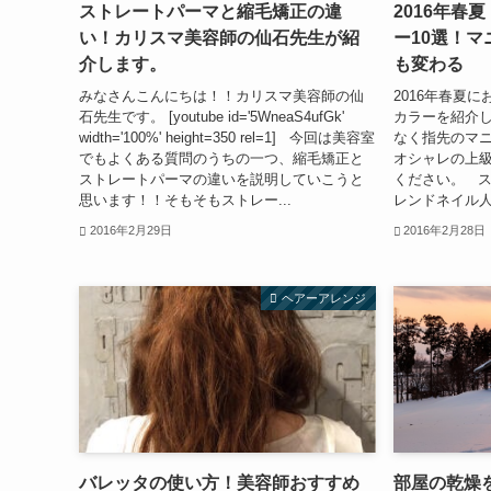
ストレートパーマと縮毛矯正の違
2016年春
い！カリスマ美容師の仙石先生が紹
ー10選！
介します。
も変わる
みなさんこんにちは！！カリスマ美容師の仙
2016年春夏
石先生です。 [youtube id='5WneaS4ufGk'
カラーを紹介
width='100%' height=350 rel=1] 今回は美容室
なく指先のマ
でもよくある質問のうちの一つ、縮毛矯正と
オシャレの上
ストレートパーマの違いを説明していこうと
ください。 ス
思います！！そもそもストレー...
レンドネイル人気
2016年2月29日
2016年2月28日
ヘアーアレンジ
バレッタの使い方！美容師おすすめ
部屋の乾燥