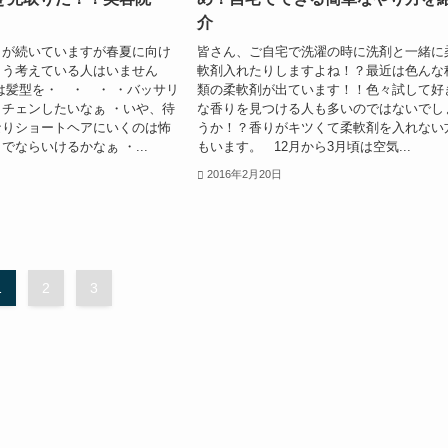
介
日が続いていますが春夏に向け
皆さん、ご自宅で洗濯の時に洗剤と一緒に
こう考えている人はいません
軟剤入れたりしますよね！？最近は色んな
は髪型を・ ・ ・ ・バッサリ
類の柔軟剤が出ています！！色々試して好
チェンしたいなぁ ・いや、待
な香りを見つける人も多いのではないでし
なりショートヘアにいくのは怖
うか！？香りがキツくて柔軟剤を入れない
でならいけるかなぁ ・...
もいます。 12月から3月頃は空気...
2016年2月20日
1
2
3