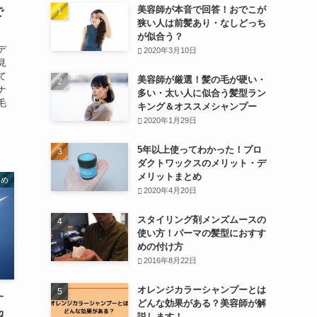
美容師が本音で回答！おでこが
で
狭い人は前髪あり・なしどっち
が似合う？
デ
2020年3月10日
見
て
美容師が厳選！髪の毛が硬い・
ナ
多い・太い人に似合う髪型ラン
毛
キング＆オススメシャンプー
2020年1月29日
5年以上使ってわかった！プロ
ダクトワックスのメリット・デ
メリットまとめ
すめ
2020年4月20日
スタイリング剤メンズムースの
使い方！パーマの髪型におすす
めの付け方
2016年8月22日
オレンジカラーシャンプーとは
す
どんな効果がある？美容師が解
紹
説します！