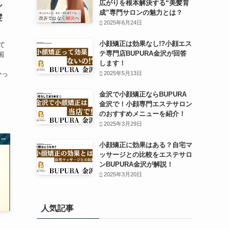
広がりを根本解決する“美髪育
シ
成”専門サロンの魅力とは？
髪
2025年6月24日
小顔矯正は効果なし!?小顔エス
て
テ専門店BUPURA金沢が回答
国
します！
かっ
2025年5月13日
、
金沢で小顔矯正ならBUPURA
金沢で！小顔専門エステサロン
のおすすめメニューを紹介！
2025年3月29日
ラー
小顔矯正に効果はある？自宅マ
ッサージとの比較をエステサロ
ンBUPURA金沢が解説！
2025年3月20日
人気記事
！