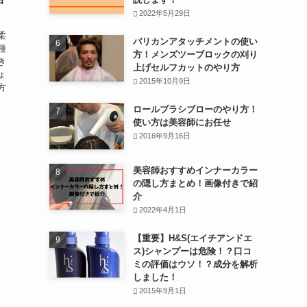
2022年5月29日
柔
バリカンアタッチメントの使い
種
方！メンズツーブロックの刈り
き
上げセルフカットのやり方
ょ
2015年10月9日
方
ロールブラシブローのやり方！
使い方は美容師にお任せ
2016年9月16日
美容師おすすめインナーカラー
の隠し方まとめ！画像付きで紹
介
2022年4月1日
【重要】H&S(エイチアンドエ
ス)シャンプーは危険！？口コ
ミの評価はウソ！？成分を解析
しました！
2015年9月1日