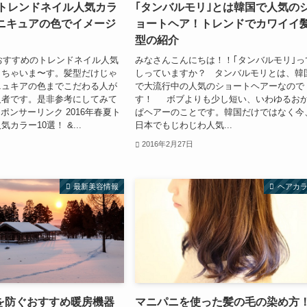
夏トレンドネイル人気カラ
｢タンバルモリ｣とは韓国で人気の
マニキュアの色でイメージ
ョートヘア！トレンドでカワイイ
型の紹介
におすすめのトレンドネイル人気
みなさんこんにちは！！｢タンバルモリ｣っ
しちゃいま〜す。髪型だけじゃ
しっていますか？ タンバルモリとは、韓
ニュキアの色までこだわる人が
で大流行中の人気のショートヘアーなので
級者です。是非参考にしてみて
す！ ボブよりも少し短い、いわゆるお
ポンサーリンク 2016年春夏ト
ぱヘアーのことです。韓国だけではなく今
カラー10選！ &...
日本でもじわじわ人気...
2016年2月27日
最新美容情報
ヘアカ
を防ぐおすすめ暖房機器
マニパニを使った髪の毛の染め方