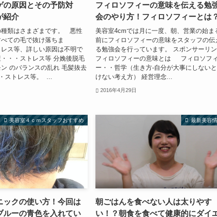
ゲの原因とその予防対
フィロソフィーの意味を伝える勉
が紹介
会のやり方！フィロソフィーとは
の種類はさまざまです。 悪性
美容室4cmでは月に一度、朝、営業の始ま
すべての毛で抜け落ちま
前にフィロソフィーの意味をスタッフの伝
トレス等、詳しい原因は不明で
る勉強会を行っています。 スポンサーリ
・・・ストレス等 分娩後脱毛
フィロソフィーの意味とは フィロソフ
ン のバランスの乱れ 毛髪抜去
ー・・哲学（生き方-自分が大事にしない
・ストレス等。 ...
けない考え方） 経営理念...
2016年4月29日
美容室４ｃｍスタッフおすすめ
最新美容
ニックの使い方！今回は
朝ごはんを食べない人は太りやす
ブルーの青色を入れてい
い！？朝食を食べて健康的にダイ