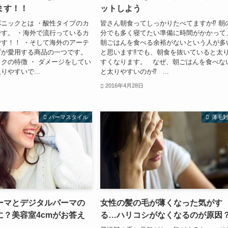
ます！！
ットしよう
ニックとは ・酸性タイプのカ
皆さん朝食ってしっかりたべてますか⁉︎ 朝
す。 ・海外で流行っているカ
分でも多く寝てたい準備に時間がかかって
す！！ ・そして海外のアーテ
朝ごはんを食べる余裕がないという人が多
ブが愛用する商品の一つです。
と思います‼︎でも、朝食を抜いていると太
クの特徴 ・ ダメージをしてい
すくなります。 なぜ、朝ごはんを食べな
りやすいで...
と太りやすいのか⁉︎ ...
2016年4月28日
パーマスタイル
薄毛
ーマとデジタルパーマの
女性の髪の毛が薄くなった気がす
に？美容室4cmがお答え
る…ハリコシがなくなるのが原因