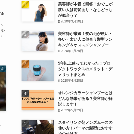
美容師が本音で回答！おでこが
狭い人は前髪あり・なしどっち
の5
が似合う？
、
2020年3月10日
い
りや
美容師が厳選！髪の毛が硬い・
い
多い・太い人に似合う髪型ラン
キング＆オススメシャンプー
2020年1月29日
5年以上使ってわかった！プロ
ダクトワックスのメリット・デ
対策
メリットまとめ
2020年4月20日
オレンジカラーシャンプーとは
どんな効果がある？美容師が解
説します！
2022年5月29日
スタイリング剤メンズムースの
？
使い方！パーマの髪型におすす
めの付け方