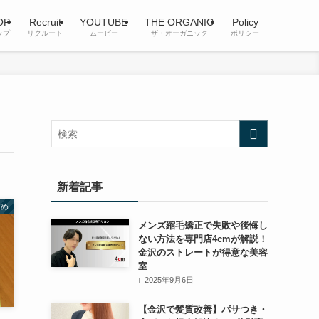
OP
Recruit
YOUTUBE
THE ORGANIC
Policy
ップ
リクルート
ムービー
ザ・オーガニック
ポリシー
新着記事
すめ
メンズ縮毛矯正で失敗や後悔し
ない方法を専門店4cmが解説！
金沢のストレートが得意な美容
室
2025年9月6日
【金沢で髪質改善】パサつき・