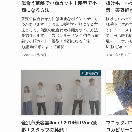
似合う前髪で小顔カット！髪型で小
抜け毛、ハ
顔になる方法
策！美容師
前髪の似合わせ方には重要なポイントがいく
抜け毛やハゲ
つかあります！！今回は髪型で小顔になる方
脱毛症（体の
法として、前髪の似合わせ小顔カットの方法
す）・・・ス
を紹介します。 スポンサーリンク 似合う前
す。円形脱毛症
髪で小顔カット！髪型で小顔になる方法 1．
症・・・ホルモ
顔型 顔の形によって前髪...
症(抜毛癖)・・
2016年4月30日
2016年4月30日
新着情報
金沢市美容室4cm！2016年TVcm撮
マニックパ
影！スタッフの笑顔！
ロカビリー