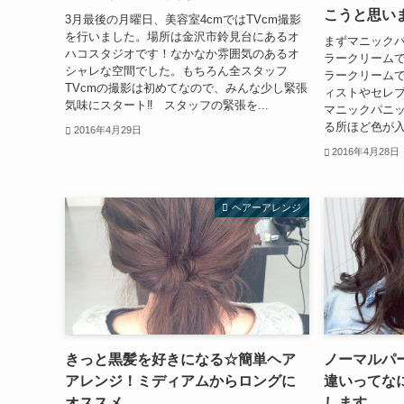
こうと思い
3月最後の月曜日、美容室4cmではTVcm撮影
を行いました。場所は金沢市鈴見台にあるオ
まずマニックパ
ハコスタジオです！なかなか雰囲気のあるオ
ラークリームで
シャレな空間でした。もちろん全スタッフ
ラークリームで
TVcmの撮影は初めてなので、みんな少し緊張
ィストやセレ
気味にスタート‼️ スタッフの緊張を...
マニックパニッ
る所ほど色が入
2016年4月29日
2016年4月28日
ヘアーアレンジ
きっと黒髪を好きになる☆簡単ヘア
ノーマルパ
アレンジ！ミディアムからロングに
違いってな
オススメ
します。