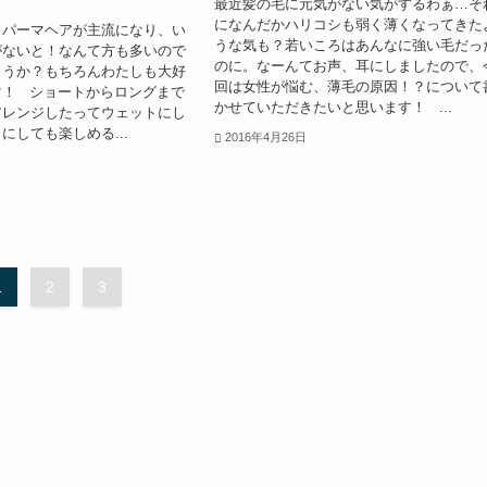
最近髪の毛に元気がない気がするわぁ…そ
になんだかハリコシも弱く薄くなってきた
りパーマヘアが主流になり、い
うな気も？若いころはあんなに強い毛だっ
がないと！なんて方も多いので
のに。なーんてお声、耳にしましたので、
ょうか？もちろんわたしも大好
回は女性が悩む、薄毛の原因！？について
マ！ ショートからロングまで
かせていただきたいと思います！ ...
アレンジしたってウェットにし
にしても楽しめる...
2016年4月26日
1
2
3