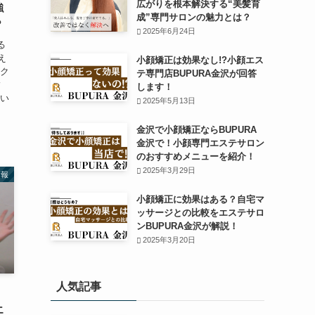
広がりを根本解決する“美髪育
強
成”専門サロンの魅力とは？
？
2025年6月24日
る
え
小顔矯正は効果なし!?小顔エス
ンク
テ専門店BUPURA金沢が回答
ィ
します！
とい
2025年5月13日
金沢で小顔矯正ならBUPURA
金沢で！小顔専門エステサロン
のおすすめメニューを紹介！
2025年3月29日
情報
小顔矯正に効果はある？自宅マ
ッサージとの比較をエステサロ
ンBUPURA金沢が解説！
2025年3月20日
人気記事
エ