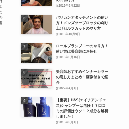
れ
2016年8月22日
よ
た
今
バリカンアタッチメントの使い
書
方！メンズツーブロックの刈り
上げセルフカットのやり方
2015年10月9日
ロールブラシブローのやり方！
使い方は美容師にお任せ
2016年9月16日
美容師おすすめインナーカラー
の隠し方まとめ！画像付きで紹
介
2022年4月1日
【重要】H&S(エイチアンドエ
ス)シャンプーは危険！？口コ
ミの評価はウソ！？成分を解析
しました！
2015年9月1日