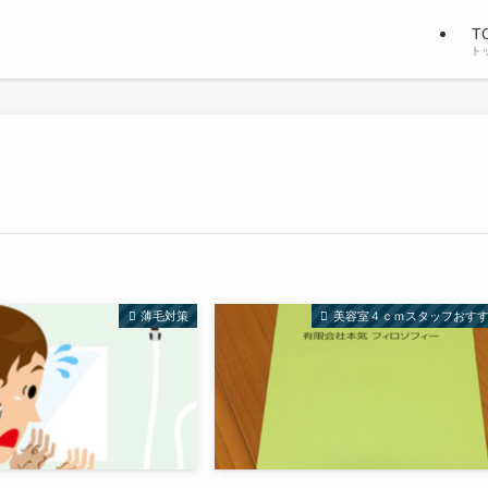
T
ト
薄毛対策
美容室４ｃｍスタッフおす