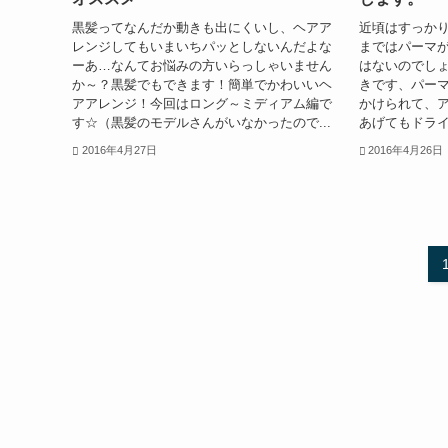
黒髪ってなんだか動きも出にくいし、ヘアア
近頃はすっか
レンジしてもいまいちパッとしないんだよな
まではパーマ
ーあ…なんてお悩みの方いらっしゃいません
はないのでし
か～？黒髪でもできます！簡単でかわいいヘ
きです、パー
アアレンジ！今回はロング～ミディアム編で
かけられて、
す☆（黒髪のモデルさんがいなかったので...
あげてもドライ
2016年4月27日
2016年4月26日