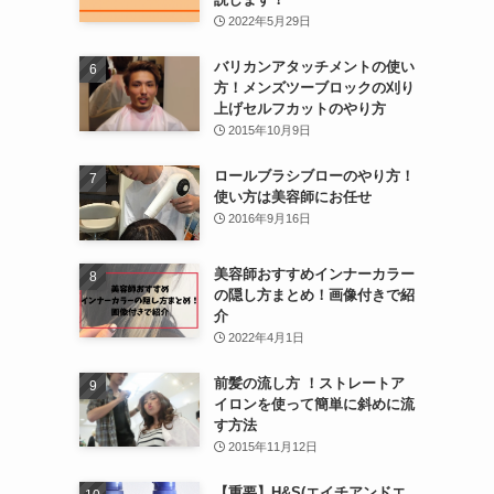
2022年5月29日
バリカンアタッチメントの使い
方！メンズツーブロックの刈り
上げセルフカットのやり方
2015年10月9日
ロールブラシブローのやり方！
使い方は美容師にお任せ
2016年9月16日
美容師おすすめインナーカラー
の隠し方まとめ！画像付きで紹
介
2022年4月1日
前髪の流し方 ！ストレートア
イロンを使って簡単に斜めに流
す方法
2015年11月12日
【重要】H&S(エイチアンドエ