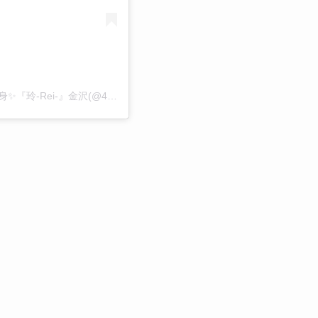
【メンズ専門】曲がる縮毛矯正/見たことない自分に変身✨『玲-Rei-』金沢(@4cm_rei_56)がシェアした投稿