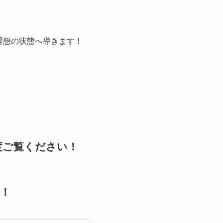
理想の状態へ導きます！
度ご覧ください！
！