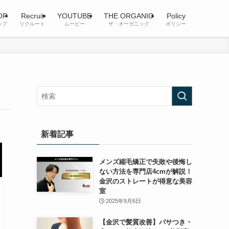
OP
Recruit
YOUTUBE
THE ORGANIC
Policy
ップ
リクルート
ムービー
ザ・オーガニック
ポリシー
新着記事
メンズ縮毛矯正で失敗や後悔し
ない方法を専門店4cmが解説！
金沢のストレートが得意な美容
室
2025年9月6日
【金沢で髪質改善】パサつき・