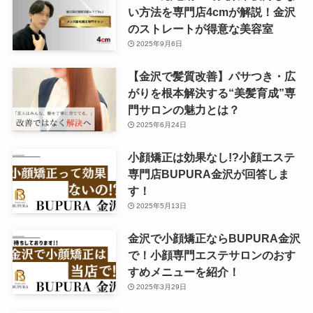
い方法を専門店4cmが解説！金沢
のストレートが得意な美容室
2025年9月6日
【金沢で髪質改善】パサつき・広
がりを根本解決する“美髪育成”専
門サロンの魅力とは？
2025年6月24日
小顔矯正は効果なし!?小顔エステ
専門店BUPURA金沢が回答しま
す！
2025年5月13日
金沢で小顔矯正ならBUPURA金沢
で！小顔専門エステサロンのおす
すめメニューを紹介！
2025年3月29日