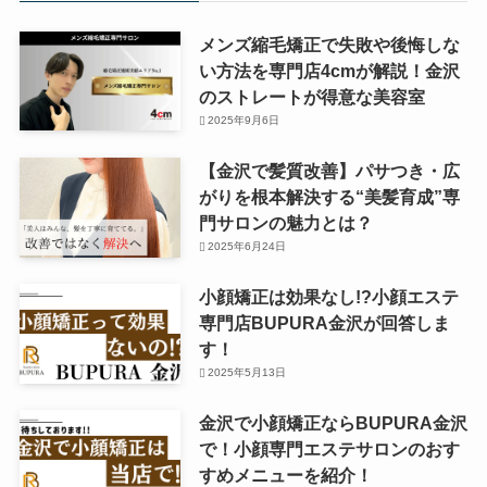
メンズ縮毛矯正で失敗や後悔しな
い方法を専門店4cmが解説！金沢
のストレートが得意な美容室
2025年9月6日
【金沢で髪質改善】パサつき・広
がりを根本解決する“美髪育成”専
門サロンの魅力とは？
2025年6月24日
小顔矯正は効果なし!?小顔エステ
専門店BUPURA金沢が回答しま
す！
2025年5月13日
金沢で小顔矯正ならBUPURA金沢
で！小顔専門エステサロンのおす
すめメニューを紹介！