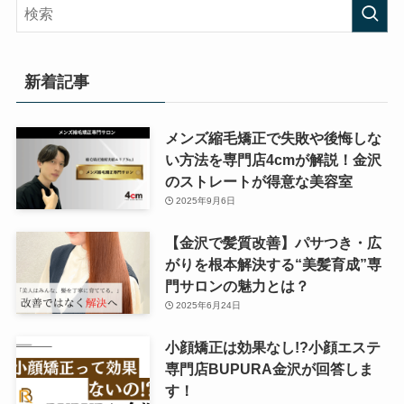
新着記事
メンズ縮毛矯正で失敗や後悔しな
い方法を専門店4cmが解説！金沢
のストレートが得意な美容室
2025年9月6日
【金沢で髪質改善】パサつき・広
がりを根本解決する“美髪育成”専
門サロンの魅力とは？
2025年6月24日
小顔矯正は効果なし!?小顔エステ
専門店BUPURA金沢が回答しま
す！