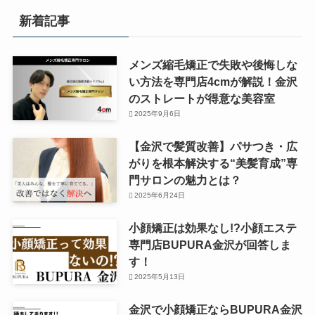
新着記事
メンズ縮毛矯正で失敗や後悔しな
い方法を専門店4cmが解説！金沢
のストレートが得意な美容室
2025年9月6日
【金沢で髪質改善】パサつき・広
がりを根本解決する“美髪育成”専
門サロンの魅力とは？
2025年6月24日
小顔矯正は効果なし!?小顔エステ
専門店BUPURA金沢が回答しま
す！
2025年5月13日
金沢で小顔矯正ならBUPURA金沢