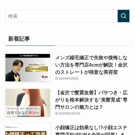
新着記事
メンズ縮毛矯正で失敗や後悔しな
い方法を専門店4cmが解説！金沢
のストレートが得意な美容室
2025年9月6日
【金沢で髪質改善】パサつき・広
がりを根本解決する“美髪育成”専
門サロンの魅力とは？
2025年6月24日
小顔矯正は効果なし!?小顔エステ
専門店BUPURA金沢が回答しま