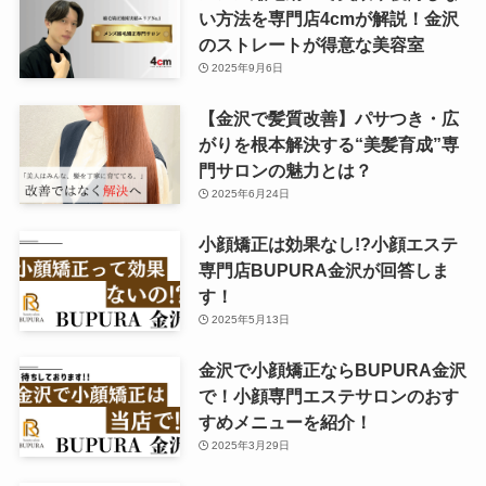
い方法を専門店4cmが解説！金沢
のストレートが得意な美容室
2025年9月6日
【金沢で髪質改善】パサつき・広
がりを根本解決する“美髪育成”専
門サロンの魅力とは？
2025年6月24日
小顔矯正は効果なし!?小顔エステ
専門店BUPURA金沢が回答しま
す！
2025年5月13日
金沢で小顔矯正ならBUPURA金沢
で！小顔専門エステサロンのおす
すめメニューを紹介！
2025年3月29日