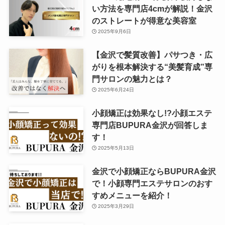
い方法を専門店4cmが解説！金沢
のストレートが得意な美容室
2025年9月6日
【金沢で髪質改善】パサつき・広
がりを根本解決する“美髪育成”専
門サロンの魅力とは？
2025年6月24日
小顔矯正は効果なし!?小顔エステ
専門店BUPURA金沢が回答しま
す！
2025年5月13日
金沢で小顔矯正ならBUPURA金沢
で！小顔専門エステサロンのおす
すめメニューを紹介！
2025年3月29日