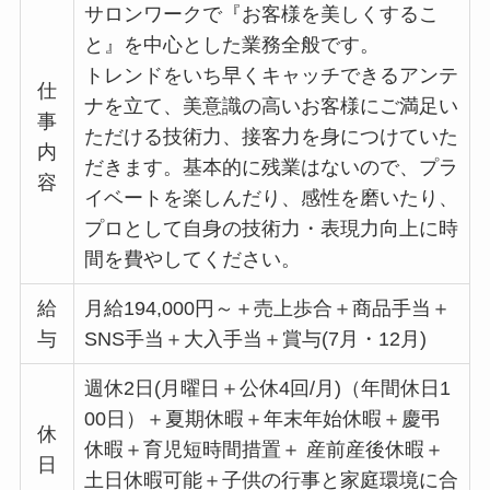
サロンワークで『お客様を美しくするこ
と』を中心とした業務全般です。
トレンドをいち早くキャッチできるアンテ
仕
ナを立て、美意識の高いお客様にご満足い
事
ただける技術力、接客力を身につけていた
内
だきます。基本的に残業はないので、プラ
容
イベートを楽しんだり、感性を磨いたり、
プロとして自身の技術力・表現力向上に時
間を費やしてください。
給
月給194,000円～＋売上歩合＋商品手当＋
与
SNS手当＋大入手当＋賞与(7月・12月)
週休2日(月曜日＋公休4回/月)（年間休日1
00日）＋夏期休暇＋年末年始休暇＋慶弔
休
休暇＋育児短時間措置＋ 産前産後休暇＋
日
土日休暇可能＋子供の行事と家庭環境に合