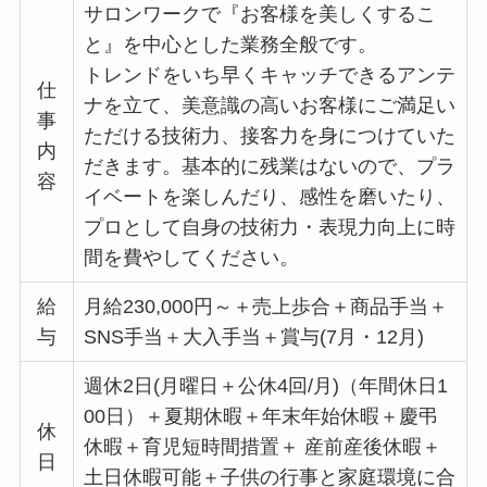
サロンワークで『お客様を美しくするこ
と』を中心とした業務全般です。
トレンドをいち早くキャッチできるアンテ
仕
ナを立て、美意識の高いお客様にご満足い
事
ただける技術力、接客力を身につけていた
内
だきます。基本的に残業はないので、プラ
容
イベートを楽しんだり、感性を磨いたり、
プロとして自身の技術力・表現力向上に時
間を費やしてください。
給
月給230,000円～＋売上歩合＋商品手当＋
与
SNS手当＋大入手当＋賞与(7月・12月)
週休2日(月曜日＋公休4回/月)（年間休日1
00日）＋夏期休暇＋年末年始休暇＋慶弔
休
休暇＋育児短時間措置＋ 産前産後休暇＋
日
土日休暇可能＋子供の行事と家庭環境に合