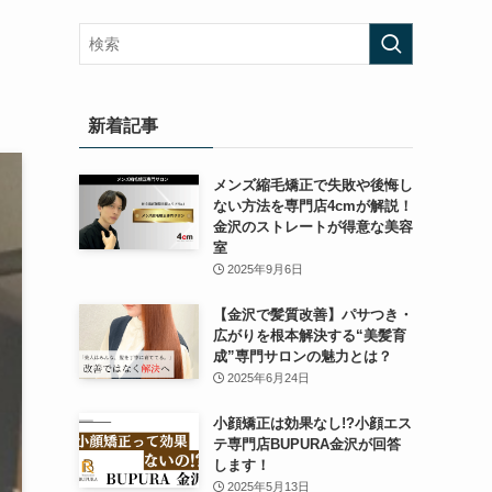
新着記事
メンズ縮毛矯正で失敗や後悔し
ない方法を専門店4cmが解説！
金沢のストレートが得意な美容
室
2025年9月6日
【金沢で髪質改善】パサつき・
広がりを根本解決する“美髪育
成”専門サロンの魅力とは？
2025年6月24日
小顔矯正は効果なし!?小顔エス
テ専門店BUPURA金沢が回答
します！
2025年5月13日