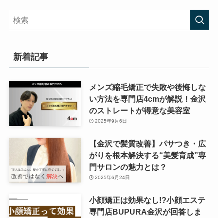
新着記事
メンズ縮毛矯正で失敗や後悔しな
い方法を専門店4cmが解説！金沢
のストレートが得意な美容室
2025年9月6日
【金沢で髪質改善】パサつき・広
がりを根本解決する“美髪育成”専
門サロンの魅力とは？
2025年6月24日
小顔矯正は効果なし!?小顔エステ
専門店BUPURA金沢が回答しま