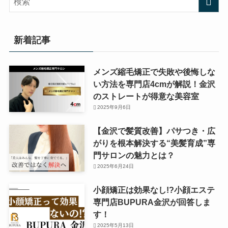
新着記事
メンズ縮毛矯正で失敗や後悔しな
い方法を専門店4cmが解説！金沢
のストレートが得意な美容室
2025年9月6日
【金沢で髪質改善】パサつき・広
がりを根本解決する“美髪育成”専
門サロンの魅力とは？
2025年6月24日
小顔矯正は効果なし!?小顔エステ
専門店BUPURA金沢が回答しま
す！
2025年5月13日