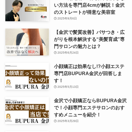
い方法を専門店4cmが解説！金沢
のストレートが得意な美容室
2025年9月6日
【金沢で髪質改善】パサつき・広
がりを根本解決する“美髪育成”専
門サロンの魅力とは？
2025年6月24日
小顔矯正は効果なし!?小顔エステ
専門店BUPURA金沢が回答しま
す！
2025年5月13日
金沢で小顔矯正ならBUPURA金沢
で！小顔専門エステサロンのおす
すめメニューを紹介！
2025年3月29日