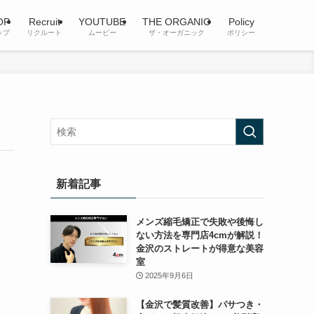
OP
Recruit
YOUTUBE
THE ORGANIC
Policy
ップ
リクルート
ムービー
ザ・オーガニック
ポリシー
新着記事
メンズ縮毛矯正で失敗や後悔し
ない方法を専門店4cmが解説！
金沢のストレートが得意な美容
室
2025年9月6日
【金沢で髪質改善】パサつき・