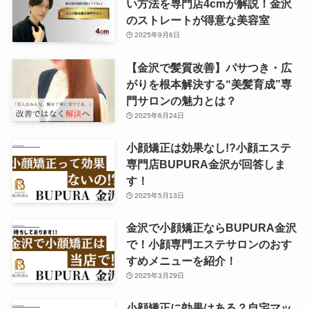
い方法を専門店4cmが解説！金沢
のストレートが得意な美容室
2025年9月6日
【金沢で髪質改善】パサつき・広
がりを根本解決する“美髪育成”専
門サロンの魅力とは？
2025年6月24日
小顔矯正は効果なし!?小顔エステ
専門店BUPURA金沢が回答しま
す！
2025年5月13日
金沢で小顔矯正ならBUPURA金沢
で！小顔専門エステサロンのおす
すめメニューを紹介！
2025年3月29日
小顔矯正に効果はある？自宅マッ