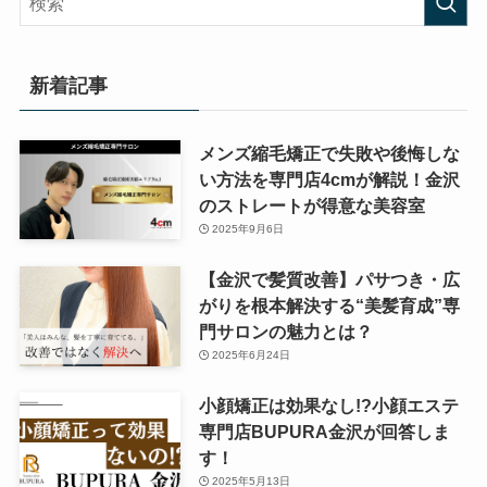
新着記事
メンズ縮毛矯正で失敗や後悔しな
い方法を専門店4cmが解説！金沢
のストレートが得意な美容室
2025年9月6日
【金沢で髪質改善】パサつき・広
がりを根本解決する“美髪育成”専
門サロンの魅力とは？
2025年6月24日
小顔矯正は効果なし!?小顔エステ
専門店BUPURA金沢が回答しま
す！
2025年5月13日