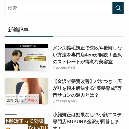
新着記事
メンズ縮毛矯正で失敗や後悔しな
い方法を専門店4cmが解説！金沢
のストレートが得意な美容室
2025年9月6日
【金沢で髪質改善】パサつき・広
がりを根本解決する“美髪育成”専
門サロンの魅力とは？
2025年6月24日
小顔矯正は効果なし!?小顔エステ
専門店BUPURA金沢が回答しま
す！