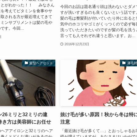
ことがわかった！！ みなさん
今回のお話は題名通り頭は洗わないとダメ
康を考えてビタミンを食事やサ
すが洗いすぎるのも良くないという話です
摂取される方が最近増えてきて
髪の毛は整髪剤が付いていたり外に出ると
タミンサプリメントは髪の毛や
気中のホコリやゴミがくっつくので必ず毎
です。今回...
洗っていただきたいのですが髪の毛を洗う
言っても人それぞれ違うと思います。お...
日
2016年12月23日
髪型ヘアセット
薄毛
26ミリと32ミリの違
抜け毛が多い原因！秋から冬は特
巻き方は美容師にお任せ
注意
のヘアアイロンと32ミリのヘア
「最近抜け毛が多くて…」とおっしゃるお
を巻くとどんな違いがあるのか
様が増えていますが、みなさまはいかがで