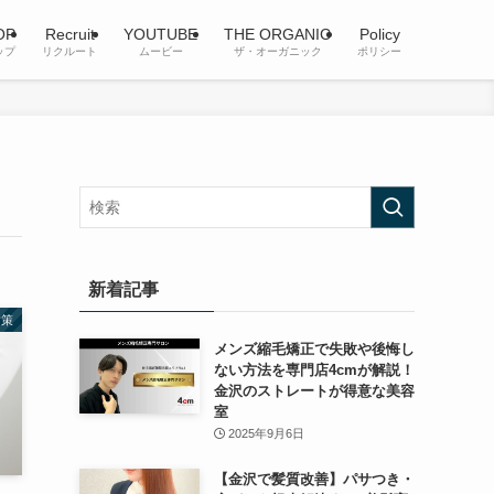
OP
Recruit
YOUTUBE
THE ORGANIC
Policy
ップ
リクルート
ムービー
ザ・オーガニック
ポリシー
新着記事
対策
メンズ縮毛矯正で失敗や後悔し
ない方法を専門店4cmが解説！
金沢のストレートが得意な美容
室
2025年9月6日
【金沢で髪質改善】パサつき・