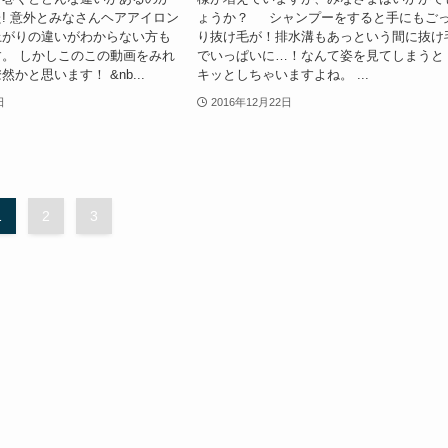
! 意外とみなさんヘアアイロン
ょうか？ シャンプーをすると手にもご
上がりの違いがわからない方も
り抜け毛が！排水溝もあっという間に抜け
。 しかしこのこの動画をみれ
でいっぱいに…！なんて姿を見てしまうと
かと思います！ &nb...
キッとしちゃいますよね。 ...
日
2016年12月22日
1
2
3