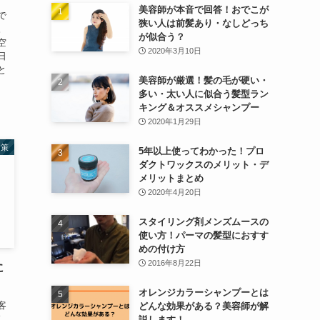
美容師が本音で回答！おでこが
で
狭い人は前髪あり・なしどっち
。
が似合う？
空
2020年3月10日
日
と
美容師が厳選！髪の毛が硬い・
多い・太い人に似合う髪型ラン
キング＆オススメシャンプー
2020年1月29日
対策
5年以上使ってわかった！プロ
ダクトワックスのメリット・デ
メリットまとめ
2020年4月20日
スタイリング剤メンズムースの
使い方！パーマの髪型におすす
めの付け方
2016年8月22日
に
オレンジカラーシャンプーとは
客
どんな効果がある？美容師が解
し
説します！