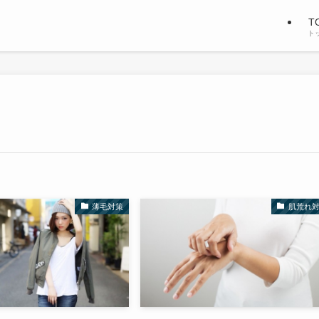
T
ト
薄毛対策
肌荒れ