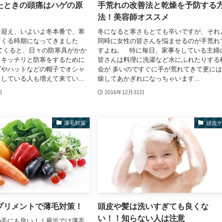
たときの頭痛はハゲの原
手荒れの改善法と乾燥を予防する
法！美容師オススメ
を迎え、いよいよ冬本番で、寒
冬になると寒さもとても辛いですが、それ
てくる時期になってきました
同時に女性の皆さんを悩ませるのが手荒れ
てくると、日々の防寒具がかか
すよね。 特に毎日、家事をしている主婦
もキッチリと防寒をするために
皆さんは料理に洗濯など水にふれたりする
プやハットなどの帽子でオシャ
会が 多いのですぐに手が荒れてきて更に
している人も増えて来てい...
燥してあかぎれになっちゃいます...
日
2016年12月31日
薄毛対策
頭皮
プリメントで薄毛対策！
頭皮や髪は洗いすぎても良くな
い！！知らない人は注意
の毛にも良い！！最近では薄毛