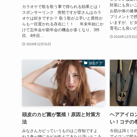
対策にも良い
カラオケで歌を歌う事で得られる効果とは！
お肌や体の健
スポンサーリンク 突然ですが皆さんはカラ
プリメントで
オケは好きですか？ 歌う歌が上手いと異性か
いますが、ビ
らも一目置かれる存在に！！ 年末年始にか
育毛にも良いの
けて忘年会や新年会の機会が多くなり、3件
目、4件目...
2016年12月31
2016年12月31日
頭皮ケア
頭皮のカビ菌が繁殖！原因と対策方
ヘアアイロン
法
い！コテの
みなさんカビっていうものはご存知ですよ
今回は26ミリ
ね？食べ物にカビが生えてきたり汚いところ
アイロンで髪