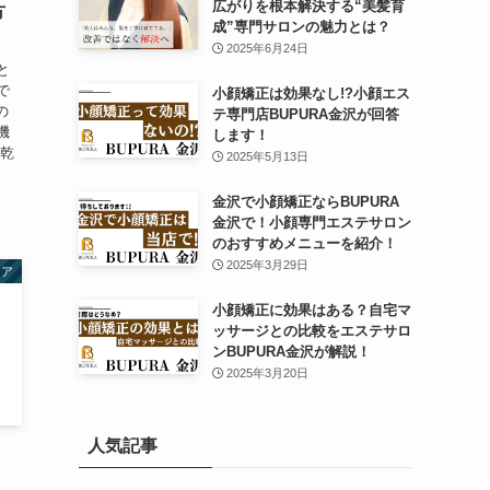
広がりを根本解決する“美髪育
方
成”専門サロンの魅力とは？
2025年6月24日
と
で
小顔矯正は効果なし!?小顔エス
の
テ専門店BUPURA金沢が回答
機
します！
は乾
2025年5月13日
金沢で小顔矯正ならBUPURA
金沢で！小顔専門エステサロン
のおすすめメニューを紹介！
2025年3月29日
ケア
小顔矯正に効果はある？自宅マ
ッサージとの比較をエステサロ
ンBUPURA金沢が解説！
2025年3月20日
人気記事