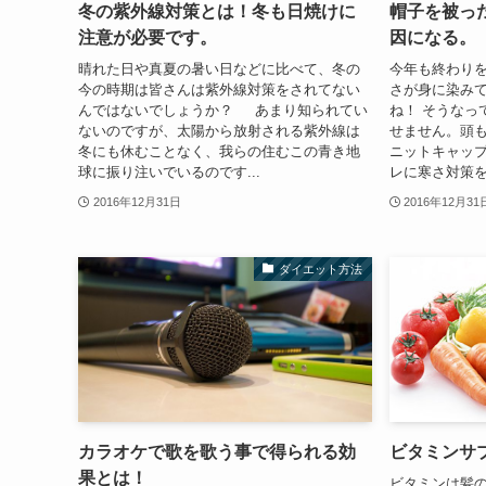
冬の紫外線対策とは！冬も日焼けに
帽子を被っ
注意が必要です。
因になる。
晴れた日や真夏の暑い日などに比べて、冬の
今年も終わり
今の時期は皆さんは紫外線対策をされてない
さが身に染み
んではないでしょうか？ あまり知られてい
ね！ そうなっ
ないのですが、太陽から放射される紫外線は
せません。頭
冬にも休むことなく、我らの住むこの青き地
ニットキャッ
球に振り注いでいるのです...
レに寒さ対策を
2016年12月31日
2016年12月31
ダイエット方法
カラオケで歌を歌う事で得られる効
ビタミンサ
果とは！
ビタミンは髪