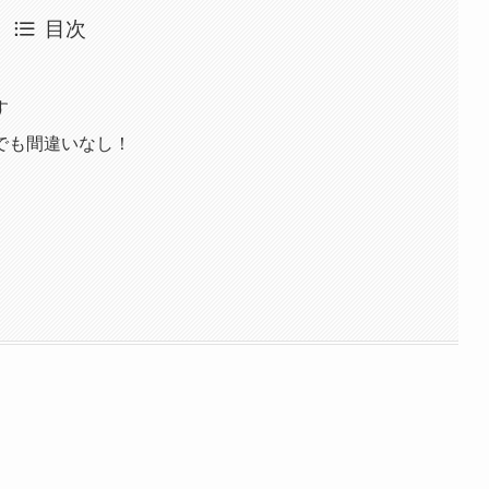
目次
す
でも間違いなし！