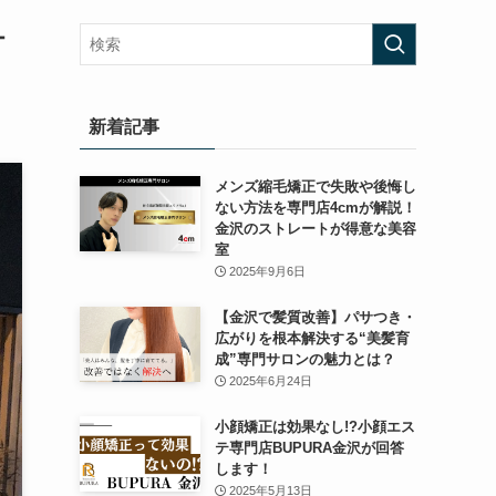
オ
新着記事
メンズ縮毛矯正で失敗や後悔し
ない方法を専門店4cmが解説！
金沢のストレートが得意な美容
室
2025年9月6日
【金沢で髪質改善】パサつき・
広がりを根本解決する“美髪育
成”専門サロンの魅力とは？
2025年6月24日
小顔矯正は効果なし!?小顔エス
テ専門店BUPURA金沢が回答
します！
2025年5月13日