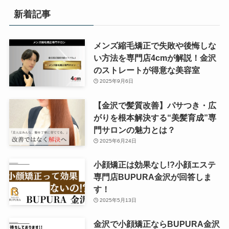
新着記事
メンズ縮毛矯正で失敗や後悔しな
い方法を専門店4cmが解説！金沢
のストレートが得意な美容室
2025年9月6日
【金沢で髪質改善】パサつき・広
がりを根本解決する“美髪育成”専
門サロンの魅力とは？
2025年6月24日
小顔矯正は効果なし!?小顔エステ
専門店BUPURA金沢が回答しま
す！
2025年5月13日
金沢で小顔矯正ならBUPURA金沢