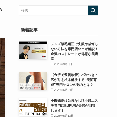
い
新着記事
メンズ縮毛矯正で失敗や後悔し
ない方法を専門店4cmが解説！
金沢のストレートが得意な美容
室
2025年9月6日
【金沢で髪質改善】パサつき・
広がりを根本解決する“美髪育
成”専門サロンの魅力とは？
2025年6月24日
小顔矯正は効果なし!?小顔エス
テ専門店BUPURA金沢が回答
します！
2025年5月13日