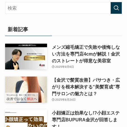
新着記事
メンズ縮毛矯正で失敗や後悔しな
い方法を専門店4cmが解説！金沢
のストレートが得意な美容室
2025年9月6日
【金沢で髪質改善】パサつき・広
がりを根本解決する“美髪育成”専
門サロンの魅力とは？
2025年6月24日
小顔矯正は効果なし!?小顔エステ
専門店BUPURA金沢が回答しま
す！