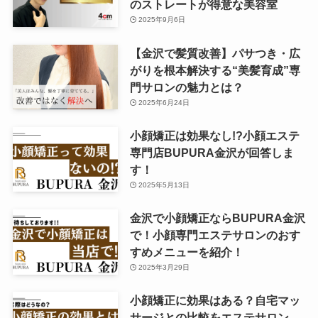
のストレートが得意な美容室
2025年9月6日
【金沢で髪質改善】パサつき・広
がりを根本解決する“美髪育成”専
門サロンの魅力とは？
2025年6月24日
小顔矯正は効果なし!?小顔エステ
専門店BUPURA金沢が回答しま
す！
2025年5月13日
金沢で小顔矯正ならBUPURA金沢
で！小顔専門エステサロンのおす
すめメニューを紹介！
2025年3月29日
小顔矯正に効果はある？自宅マッ
サージとの比較をエステサロン