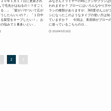
０２０年１月１７日に更新され
みなさんドライヤーの時にクシやブラシは
んで毛先がはねるの！？すごく
われますか？ ブローにはいろんなやり方
る…」 「髪がパサついて広が
ラシの種類がありますが、360度ぜんぶが
うしたらいいの？」 「１日中
シになったこのようなタイプの使い方は知
る髪型をキープしたい！」 お
ていますか？ 今回は、美容師がブロー
の悩みで１番多いとい...
に使っているこちらのロ...
日
2016年9月16日
1
2
3