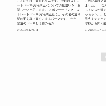
こんにちは。斉川ちゃんです。 今回はストレ
この記事は２
ートパーマ(縮毛矯正)についての勘違いを、お
ました。 「な
話したいと思います。 スポンサーリンク ス
ストレスが溜ま
トレートパーマ(縮毛矯正)とは、その名の通り
っちゃう。。ど
髪の毛を真っ直ぐにするパーマです。 ただ、
毛先までまとま
普通のパーマとは髪の毛の...
客様から聞く髪
2016年12月7日
2016年10月21