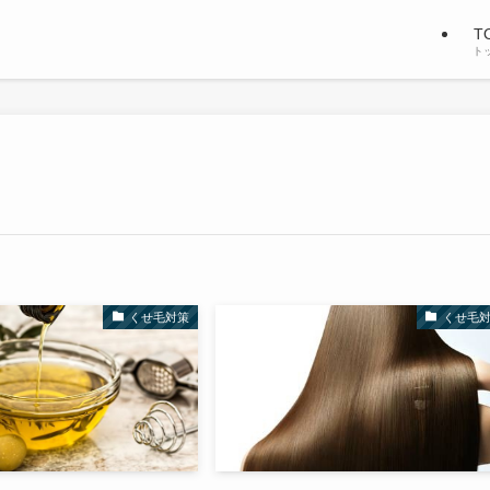
T
ト
くせ毛対策
くせ毛