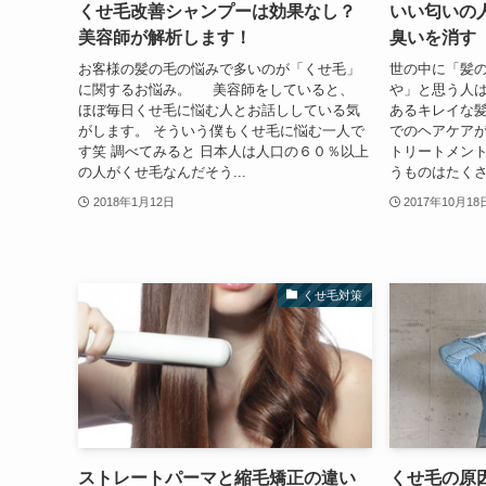
くせ毛改善シャンプーは効果なし？
いい匂いの
美容師が解析します！
臭いを消す
お客様の髪の毛の悩みで多いのが「くせ毛」
世の中に「髪
に関するお悩み。 美容師をしていると、
や」と思う人
ほぼ毎日くせ毛に悩む人とお話ししている気
あるキレイな
がします。 そういう僕もくせ毛に悩む一人で
でのヘアケアが
す笑 調べてみると 日本人は人口の６０％以上
トリートメン
の人がくせ毛なんだそう...
うものはたくさん
2018年1月12日
2017年10月18
くせ毛対策
ストレートパーマと縮毛矯正の違い
くせ毛の原