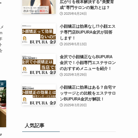
広がりを根本解決する“美髪育
ー
成”専門サロンの魅力とは？
2025年6月24日
小顔矯正は効果なし!?小顔エス
トメ
テ専門店BUPURA金沢が回答
m
します！
年
ト
2025年5月13日
を
金沢で小顔矯正ならBUPURA
金沢で！小顔専門エステサロン
のおすすめメニューを紹介！
2025年3月29日
対策
小顔矯正に効果はある？自宅マ
ッサージとの比較をエステサロ
ンBUPURA金沢が解説！
2025年3月20日
人気記事
デ