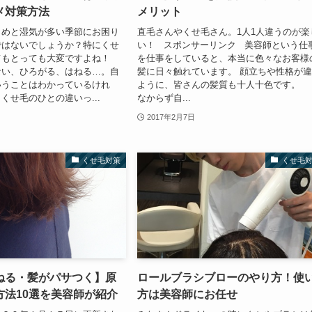
メ対策方法
メリット
じめと湿気が多い季節にお困り
直毛さんやくせ毛さん。1人1人違うのが楽
ではないでしょうか？特にくせ
い！ スポンサーリンク 美容師という仕
てもとっても大変ですよね！
を仕事をしていると、本当に色々なお客様
ない、ひろがる、はねる…。自
髪に日々触れています。 顔立ちや性格が
いうことはわかっているけれ
ように、皆さんの髪質も十人十色です。
くせ毛のひとの違いっ...
なからず自...
2017年2月7日
くせ毛対策
くせ毛
ねる・髪がパサつく】原
ロールブラシブローのやり方！使
方法10選を美容師が紹介
方は美容師にお任せ