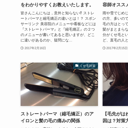
をわかりやすくお教えいたします。
容師オスス
皆さんこんにちは，意外と知らない⁉︎ ストレ
雨や雪でじめ
ートパーマと縮毛矯正の違いとは！？ スポン
の方、多いの
サーリンク 美容院のメニューや看板などには
毛の方はとっ
『ストレートパーマ』と『縮毛矯正』の２つ
髪がまとまら
のメニューが書いてあると思いますが、どこ
分がくせ毛と
に違いがあるのか、疑問にな...
ど、直毛の人と
2017年2月16日
2017年2月15日
くせ毛対策
ストレートパーマ（縮毛矯正）のア
【毛先がは
イロンと髪の毛の痛みの関係
因は？対策