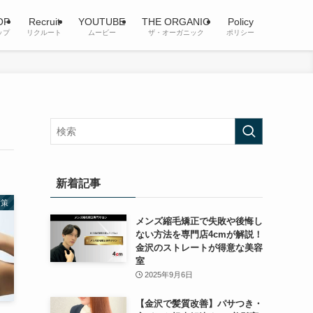
OP
Recruit
YOUTUBE
THE ORGANIC
Policy
ップ
リクルート
ムービー
ザ・オーガニック
ポリシー
新着記事
対策
メンズ縮毛矯正で失敗や後悔し
ない方法を専門店4cmが解説！
金沢のストレートが得意な美容
室
2025年9月6日
【金沢で髪質改善】パサつき・