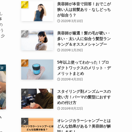
美容師が本音で回答！おでこが
狭い人は前髪あり・なしどっち
し
が似合う？
事
2020年3月10日
の
違う
美容師が厳選！髪の毛が硬い・
 少
多い・太い人に似合う髪型ラン
キング＆オススメシャンプー
2020年1月29日
5年以上使ってわかった！プロ
ダクトワックスのメリット・デ
対策
メリットまとめ
2020年4月20日
スタイリング剤メンズムースの
使い方！パーマの髪型におすす
めの付け方
2016年8月22日
い
オレンジカラーシャンプーとは
どんな効果がある？美容師が解
説します！