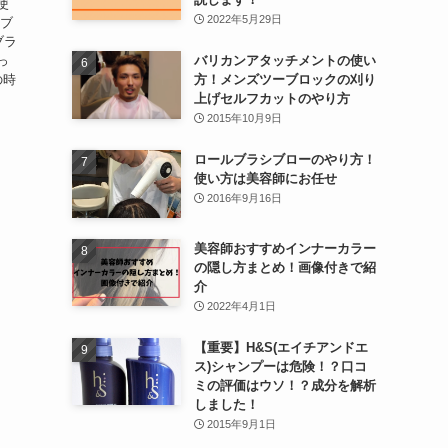
使
2022年5月29日
やブ
ブラ
っ
バリカンアタッチメントの使い
の時
方！メンズツーブロックの刈り
上げセルフカットのやり方
2015年10月9日
ロールブラシブローのやり方！
使い方は美容師にお任せ
2016年9月16日
美容師おすすめインナーカラー
の隠し方まとめ！画像付きで紹
介
2022年4月1日
【重要】H&S(エイチアンドエ
ス)シャンプーは危険！？口コ
ミの評価はウソ！？成分を解析
しました！
2015年9月1日