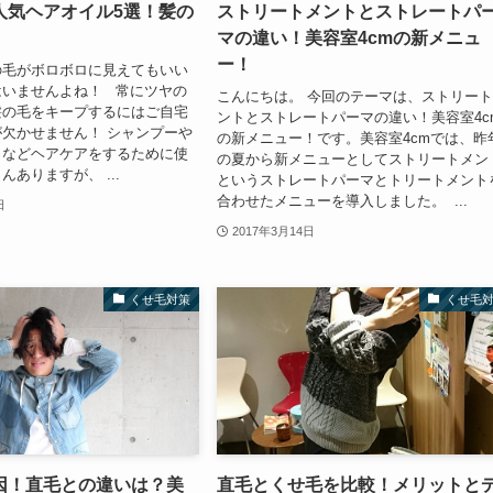
人気ヘアオイル5選！髪の
ストリートメントとストレートパ
マの違い！美容室4cmの新メニュ
ー！
の毛がボロボロに見えてもいい
はいませんよね！ 常にツヤの
こんにちは。 今回のテーマは、ストリー
髪の毛をキープするにはご自宅
ントとストレートパーマの違い！美容室4c
欠かせません！ シャンプーや
の新メニュー！です。美容室4cmでは、昨
トなどヘアケアをするために使
の夏から新メニューとしてストリートメン
ありますが、 ...
というストレートパーマとトリートメント
合わせたメニューを導入しました。 ...
日
2017年3月14日
くせ毛対策
くせ毛
因！直毛との違いは？美
直毛とくせ毛を比較！メリットと