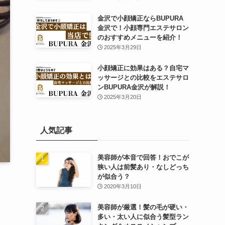
金沢で小顔矯正ならBUPURA
金沢で！小顔専門エステサロン
のおすすめメニューを紹介！
2025年3月29日
小顔矯正に効果はある？自宅マ
ッサージとの比較をエステサロ
ンBUPURA金沢が解説！
2025年3月20日
人気記事
美容師が本音で回答！おでこが
狭い人は前髪あり・なしどっち
が似合う？
2020年3月10日
美容師が厳選！髪の毛が硬い・
多い・太い人に似合う髪型ラン