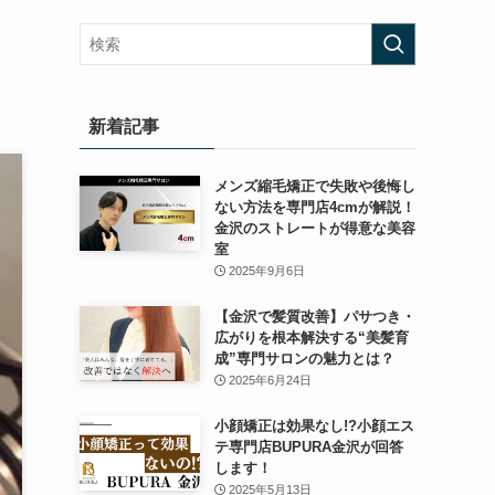
新着記事
メンズ縮毛矯正で失敗や後悔し
ない方法を専門店4cmが解説！
金沢のストレートが得意な美容
室
2025年9月6日
【金沢で髪質改善】パサつき・
広がりを根本解決する“美髪育
成”専門サロンの魅力とは？
2025年6月24日
小顔矯正は効果なし!?小顔エス
テ専門店BUPURA金沢が回答
します！
2025年5月13日