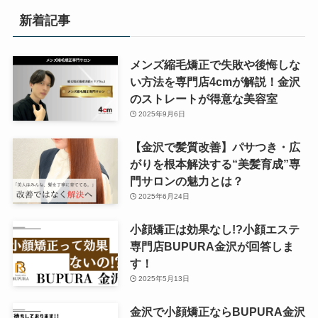
新着記事
メンズ縮毛矯正で失敗や後悔しな
い方法を専門店4cmが解説！金沢
のストレートが得意な美容室
2025年9月6日
【金沢で髪質改善】パサつき・広
がりを根本解決する“美髪育成”専
門サロンの魅力とは？
2025年6月24日
小顔矯正は効果なし!?小顔エステ
専門店BUPURA金沢が回答しま
す！
2025年5月13日
金沢で小顔矯正ならBUPURA金沢