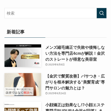
新着記事
メンズ縮毛矯正で失敗や後悔しな
い方法を専門店4cmが解説！金沢
のストレートが得意な美容室
2025年9月6日
【金沢で髪質改善】パサつき・広
がりを根本解決する“美髪育成”専
門サロンの魅力とは？
2025年6月24日
小顔矯正は効果なし!?小顔エステ
専門店BUPURA金沢が回答しま