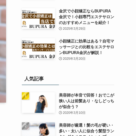
金沢で小顔矯正ならBUPURA
金沢で！小顔専門エステサロン
のおすすめメニューを紹介！
2025年3月29日
小顔矯正に効果はある？自宅マ
ッサージとの比較をエステサロ
ンBUPURA金沢が解説！
2025年3月20日
人気記事
美容師が本音で回答！おでこが
狭い人は前髪あり・なしどっち
が似合う？
2020年3月10日
美容師が厳選！髪の毛が硬い・
多い・太い人に似合う髪型ラン