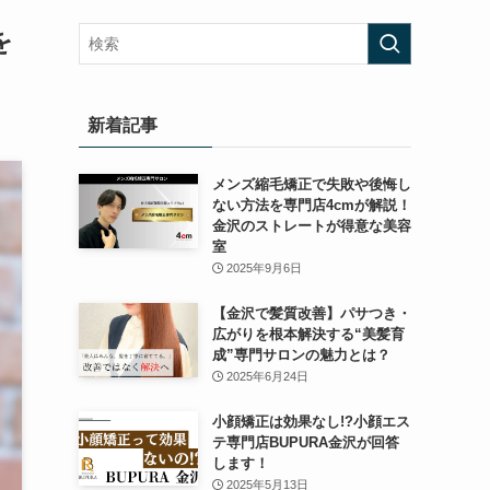
を
新着記事
メンズ縮毛矯正で失敗や後悔し
ない方法を専門店4cmが解説！
金沢のストレートが得意な美容
室
2025年9月6日
【金沢で髪質改善】パサつき・
広がりを根本解決する“美髪育
成”専門サロンの魅力とは？
2025年6月24日
小顔矯正は効果なし!?小顔エス
テ専門店BUPURA金沢が回答
します！
2025年5月13日