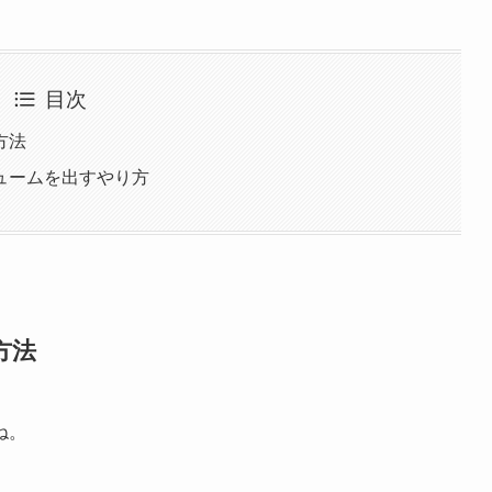
目次
方法
ュームを出すやり方
方法
ね。