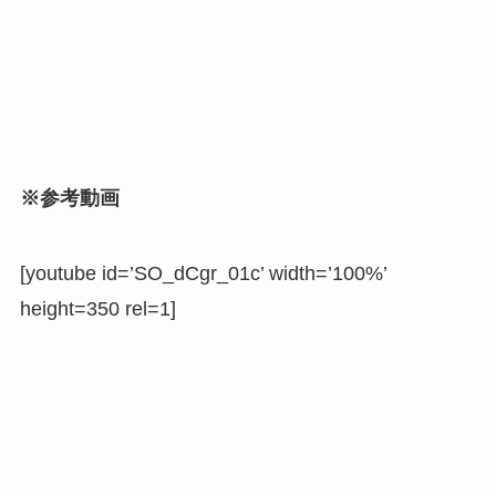
※参考動画
[youtube id=’SO_dCgr_01c’ width=’100%’
height=350 rel=1]