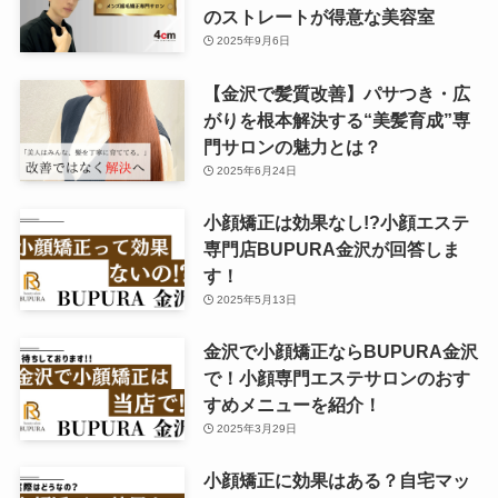
のストレートが得意な美容室
2025年9月6日
【金沢で髪質改善】パサつき・広
がりを根本解決する“美髪育成”専
門サロンの魅力とは？
2025年6月24日
小顔矯正は効果なし!?小顔エステ
専門店BUPURA金沢が回答しま
す！
2025年5月13日
金沢で小顔矯正ならBUPURA金沢
で！小顔専門エステサロンのおす
すめメニューを紹介！
2025年3月29日
小顔矯正に効果はある？自宅マッ