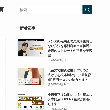
有
新着記事
メンズ縮毛矯正で失敗や後悔し
ない方法を専門店4cmが解説！
金沢のストレートが得意な美容
室
2025年9月6日
【金沢で髪質改善】パサつき・
広がりを根本解決する“美髪育
成”専門サロンの魅力とは？
2025年6月24日
小顔矯正は効果なし!?小顔エス
テ専門店BUPURA金沢が回答
します！
2025年5月13日