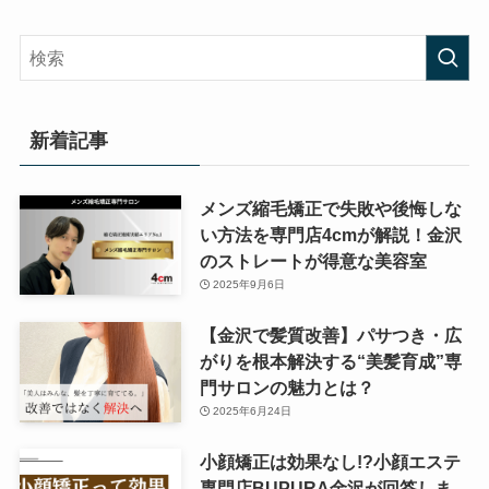
新着記事
メンズ縮毛矯正で失敗や後悔しな
い方法を専門店4cmが解説！金沢
のストレートが得意な美容室
2025年9月6日
【金沢で髪質改善】パサつき・広
がりを根本解決する“美髪育成”専
門サロンの魅力とは？
2025年6月24日
小顔矯正は効果なし!?小顔エステ
専門店BUPURA金沢が回答しま