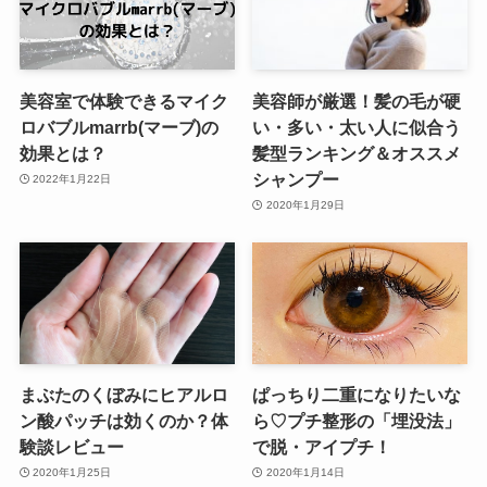
美容室で体験できるマイク
美容師が厳選！髪の毛が硬
ロバブルmarrb(マーブ)の
い・多い・太い人に似合う
効果とは？
髪型ランキング＆オススメ
シャンプー
2022年1月22日
2020年1月29日
まぶたのくぼみにヒアルロ
ぱっちり二重になりたいな
ン酸パッチは効くのか？体
ら♡プチ整形の「埋没法」
験談レビュー
で脱・アイプチ！
2020年1月25日
2020年1月14日