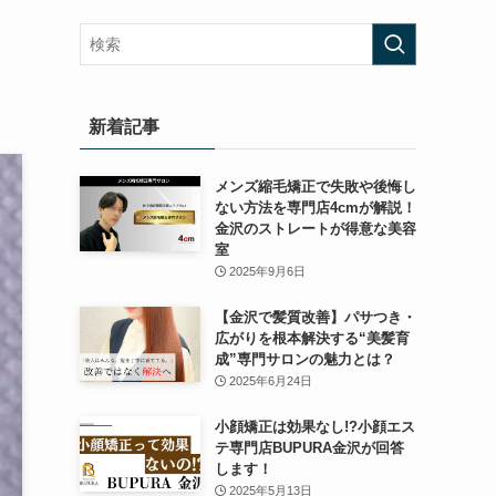
新着記事
メンズ縮毛矯正で失敗や後悔し
ない方法を専門店4cmが解説！
金沢のストレートが得意な美容
室
2025年9月6日
【金沢で髪質改善】パサつき・
広がりを根本解決する“美髪育
成”専門サロンの魅力とは？
2025年6月24日
小顔矯正は効果なし!?小顔エス
テ専門店BUPURA金沢が回答
します！
2025年5月13日