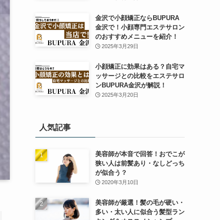
金沢で小顔矯正ならBUPURA
金沢で！小顔専門エステサロン
のおすすめメニューを紹介！
2025年3月29日
小顔矯正に効果はある？自宅マ
ッサージとの比較をエステサロ
ンBUPURA金沢が解説！
2025年3月20日
人気記事
美容師が本音で回答！おでこが
狭い人は前髪あり・なしどっち
が似合う？
2020年3月10日
美容師が厳選！髪の毛が硬い・
多い・太い人に似合う髪型ラン