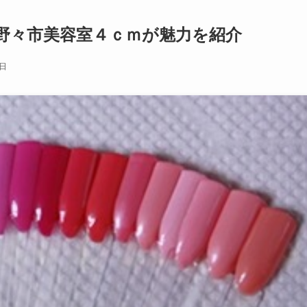
野々市美容室４ｃｍが魅力を紹介
9日