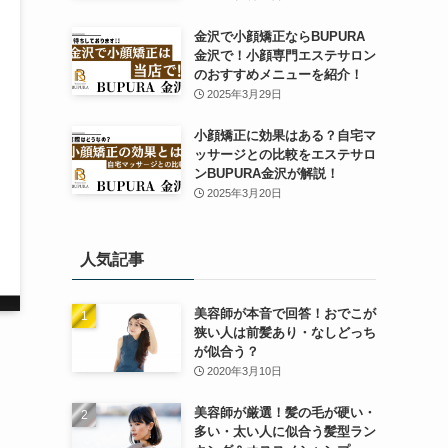
金沢で小顔矯正ならBUPURA
金沢で！小顔専門エステサロン
のおすすめメニューを紹介！
2025年3月29日
小顔矯正に効果はある？自宅マ
ッサージとの比較をエステサロ
ンBUPURA金沢が解説！
2025年3月20日
人気記事
美容師が本音で回答！おでこが
狭い人は前髪あり・なしどっち
が似合う？
2020年3月10日
美容師が厳選！髪の毛が硬い・
多い・太い人に似合う髪型ラン