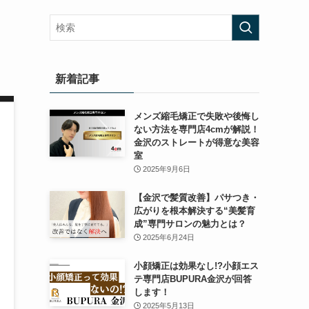
新着記事
メンズ縮毛矯正で失敗や後悔し
ない方法を専門店4cmが解説！
金沢のストレートが得意な美容
室
2025年9月6日
【金沢で髪質改善】パサつき・
広がりを根本解決する“美髪育
成”専門サロンの魅力とは？
2025年6月24日
小顔矯正は効果なし!?小顔エス
テ専門店BUPURA金沢が回答
します！
2025年5月13日