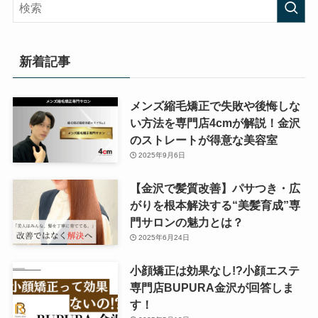
新着記事
メンズ縮毛矯正で失敗や後悔しな
い方法を専門店4cmが解説！金沢
のストレートが得意な美容室
2025年9月6日
【金沢で髪質改善】パサつき・広
がりを根本解決する“美髪育成”専
門サロンの魅力とは？
2025年6月24日
小顔矯正は効果なし!?小顔エステ
専門店BUPURA金沢が回答しま
す！