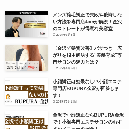
メンズ縮毛矯正で失敗や後悔しな
い方法を専門店4cmが解説！金沢
のストレートが得意な美容室
2025年9月6日
【金沢で髪質改善】パサつき・広
がりを根本解決する“美髪育成”専
門サロンの魅力とは？
2025年6月24日
小顔矯正は効果なし!?小顔エステ
専門店BUPURA金沢が回答しま
す！
2025年5月13日
金沢で小顔矯正ならBUPURA金沢
で！小顔専門エステサロンのおす
すめメニューを紹介！