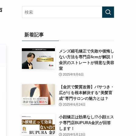
戸
新着記事
メンズ縮毛矯正で失敗や後悔し
ない方法を専門店4cmが解説！
金沢のストレートが得意な美容
室
2025年9月6日
【金沢で髪質改善】パサつき・
広がりを根本解決する“美髪育
成”専門サロンの魅力とは？
2025年6月24日
小顔矯正は効果なし!?小顔エス
テ専門店BUPURA金沢が回答
します！
2025年5月13日